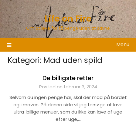
Skip
to
Life on Fire
content
Om at leve for få penge uden at savne
Menu
Kategori:
Mad uden spild
De billigste retter
Posted on februar 3, 2024
Selvom du ingen penge har, skal der mad på bordet
og i maven. På denne side vil jeg forsøge at lave
ultra-billige menuer, som du ikke kan lave af uge
efter uge,…