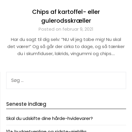
Chips af kartoffel- eller
gulerodsskræller
Posted on februar 9, 2021
Har du sagt til dig selv: ”NU vil jeg tabe mig! Nu skal
det være!” Og så går der cirka to dage, og så tænker
du i skumfiduser, lakrids, vingummi og chips….
SØG
EFTER:
Seneste indlæg
Skal du udskifte dine hårde-hvidevarer?
10+ budgetvenlige og sidste-øjebliks