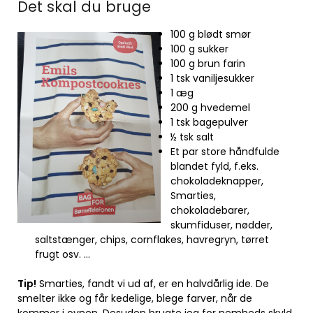
Det skal du bruge
100 g blødt smør
100 g sukker
100 g brun farin
1 tsk vaniljesukker
1 æg
200 g hvedemel
1 tsk bagepulver
½ tsk salt
Et par store håndfulde
blandet fyld, f.eks.
chokoladeknapper,
Smarties,
chokoladebarer,
skumfiduser, nødder,
saltstænger, chips, cornflakes, havregryn, tørret
frugt osv. …
Tip!
Smarties, fandt vi ud af, er en halvdårlig ide. De
smelter ikke og får kedelige, blege farver, når de