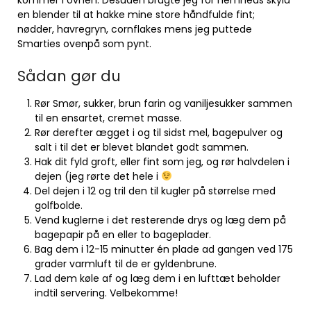
kommer i ovnen. Desuden brugte jeg for nemheds skyld
en blender til at hakke mine store håndfulde fint;
nødder, havregryn, cornflakes mens jeg puttede
Smarties ovenpå som pynt.
Sådan gør du
Rør Smør, sukker, brun farin og vaniljesukker sammen
til en ensartet, cremet masse.
Rør derefter ægget i og til sidst mel, bagepulver og
salt i til det er blevet blandet godt sammen.
Hak dit fyld groft, eller fint som jeg, og rør halvdelen i
dejen (jeg rørte det hele i
Del dejen i 12 og tril den til kugler på størrelse med
golfbolde.
Vend kuglerne i det resterende drys og læg dem på
bagepapir på en eller to bageplader.
Bag dem i 12-15 minutter én plade ad gangen ved 175
grader varmluft til de er gyldenbrune.
Lad dem køle af og læg dem i en lufttæt beholder
indtil servering. Velbekomme!