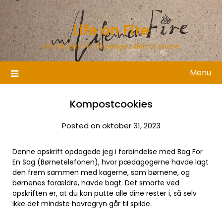
Skip
to
Life on Fire
content
Om at leve for få penge uden at savne
Menu
Kompostcookies
Posted on oktober 31, 2023
Denne opskrift opdagede jeg i forbindelse med Bag For
En Sag (Børnetelefonen), hvor pædagogerne havde lagt
den frem sammen med kagerne, som børnene, og
børnenes forældre, havde bagt. Det smarte ved
opskriften er, at du kan putte alle dine rester i, så selv
ikke det mindste havregryn går til spilde.