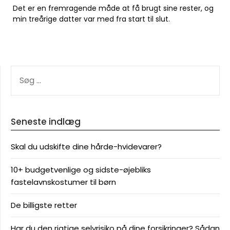
Det er en fremragende måde at få brugt sine rester, og
min treårige datter var med fra start til slut.
SØG
EFTER:
Seneste indlæg
Skal du udskifte dine hårde-hvidevarer?
10+ budgetvenlige og sidste-øjebliks
fastelavnskostumer til børn
De billigste retter
Har du den rigtige selvrisiko på dine forsikringer? Sådan