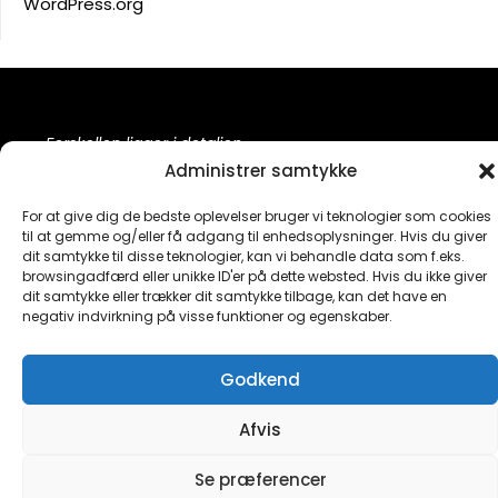
WordPress.org
Forskellen ligger i detaljen
Administrer samtykke
For at give dig de bedste oplevelser bruger vi teknologier som cookies
til at gemme og/eller få adgang til enhedsoplysninger. Hvis du giver
Facebook
dit samtykke til disse teknologier, kan vi behandle data som f.eks.
browsingadfærd eller unikke ID'er på dette websted. Hvis du ikke giver
dit samtykke eller trækker dit samtykke tilbage, kan det have en
negativ indvirkning på visse funktioner og egenskaber.
©2026 Life on Fire
| Design:
Newspaperly WordPress
Godkend
Theme
Afvis
Se præferencer