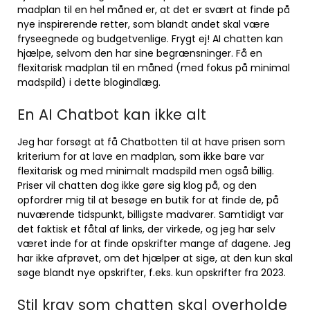
madplan til en hel måned er, at det er svært at finde på
nye inspirerende retter, som blandt andet skal være
fryseegnede og budgetvenlige. Frygt ej! AI chatten kan
hjælpe, selvom den har sine begrænsninger. Få en
flexitarisk madplan til en måned (med fokus på minimal
madspild) i dette blogindlæg.
En AI Chatbot kan ikke alt
Jeg har forsøgt at få Chatbotten til at have prisen som
kriterium for at lave en madplan, som ikke bare var
flexitarisk og med minimalt madspild men også billig.
Priser vil chatten dog ikke gøre sig klog på, og den
opfordrer mig til at besøge en butik for at finde de, på
nuværende tidspunkt, billigste madvarer. Samtidigt var
det faktisk et fåtal af links, der virkede, og jeg har selv
været inde for at finde opskrifter mange af dagene. Jeg
har ikke afprøvet, om det hjælper at sige, at den kun skal
søge blandt nye opskrifter, f.eks. kun opskrifter fra 2023.
Stil krav som chatten skal overholde