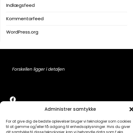
Indlægsfeed
Kommentarfeed
WordPress.org
Forskellen ligger i detaljen
Facebook
Administrer samtykke
For at give dig de bedste oplevelser bruger vi teknologier som cookies
til at gemme og/eller få adgang til enhedsoplysninger. Hvis du giver
©2026 Life on Fire
| Design:
Newspaperly WordPress
dit samtykke til disse teknologier, kan vi behandle data som f.eks.