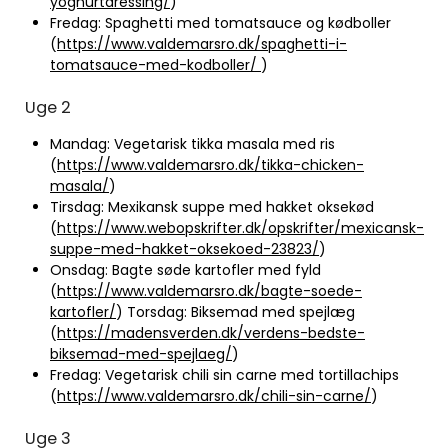
yoghurtdressing/
)
Fredag: Spaghetti med tomatsauce og kødboller
(
https://www.valdemarsro.dk/spaghetti-i-
tomatsauce-med-kodboller/
)
Uge 2
Mandag: Vegetarisk tikka masala med ris
(
https://www.valdemarsro.dk/tikka-chicken-
masala/
)
Tirsdag: Mexikansk suppe med hakket oksekød
(
https://www.webopskrifter.dk/opskrifter/mexicansk-
suppe-med-hakket-oksekoed-23823/
)
Onsdag: Bagte søde kartofler med fyld
(
https://www.valdemarsro.dk/bagte-soede-
kartofler/
) Torsdag: Biksemad med spejlæg
(
https://madensverden.dk/verdens-bedste-
biksemad-med-spejlaeg/
)
Fredag: Vegetarisk chili sin carne med tortillachips
(
https://www.valdemarsro.dk/chili-sin-carne/
)
Uge 3