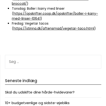
broccoli/
)
Torsdag: Boller i karry med linser
(
https://opskrifter.coop.dk/opskrifter/boller-i-karry-
med-linser-10641
)
Fredag: Vegetar tacos
(
https://stinna.dk/aftensmad/vegetar-taco.html
)
SØG
EFTER:
Seneste indlæg
Skal du udskifte dine hårde-hvidevarer?
10+ budgetvenlige og sidste-øjebliks