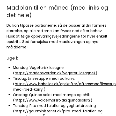
Madplan til en måned (med links og
det hele)
Du kan tilpasse portionerne, så de passer til din families
størrelse, og alle retterne kan fryses ned efter behov.
Husk at følge opbevaringsvejledningerne for hver enkelt
opskrift. God fornøjelse med madlavningen og nyd
måltiderne!
Uge 1:
Mandag: Vegetarisk lasagne
(
https://madensverden.dk/vegetar-lasagne/
)
Tirsdag: Linsesuppe med rød karry:
(
https://www.isabellas.dk/opskrifter/aftensmad/linsesu
med-roed-karry
)
Onsdag: Quinoa salat med mango og chili
(
https://www.valdemarsro.dk/quinoasalat/
)
Torsdag: Pita med falafler og yoghurtdressing
(
https://gourministeriet.dk/pita-med-falafler-og-