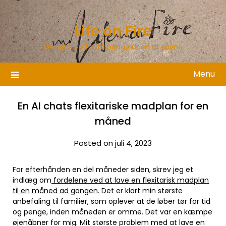
Skip
to
Life on Fire
content
Om at leve for få penge uden at savne
Menu
En AI chats flexitariske madplan for en
måned
Posted on juli 4, 2023
For efterhånden en del måneder siden, skrev jeg et
indlæg om
fordelene ved at lave en flexitarisk madplan
til en måned ad gangen
. Det er klart min største
anbefaling til familier, som oplever at de løber tør for tid
og penge, inden måneden er omme. Det var en kæmpe
øjenåbner for mig. Mit største problem med at lave en