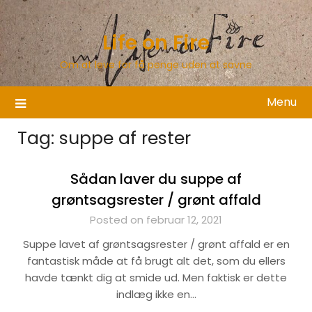
Skip
to
Life on Fire
content
Om at leve for få penge uden at savne
Menu
Tag:
suppe af rester
Sådan laver du suppe af
grøntsagsrester / grønt affald
Posted on februar 12, 2021
Suppe lavet af grøntsagsrester / grønt affald er en
fantastisk måde at få brugt alt det, som du ellers
havde tænkt dig at smide ud. Men faktisk er dette
indlæg ikke en…