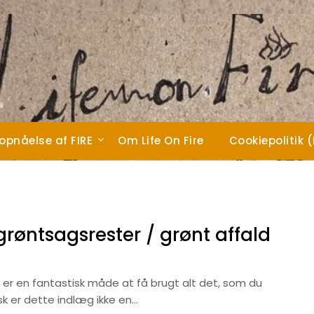
 opnåelse af FIRE
Om Life On Fire
Cookiepolitik 
røntsagsrester / grønt affald
 er en fantastisk måde at få brugt alt det, som du
sk er dette indlæg ikke en…