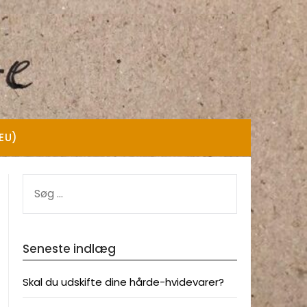
(EU)
SØG
EFTER:
Seneste indlæg
Skal du udskifte dine hårde-hvidevarer?