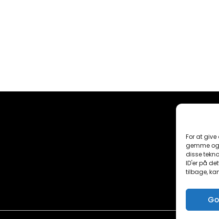
For at give
gemme og/e
disse tekno
ID'er på de
tilbage, ka
Go