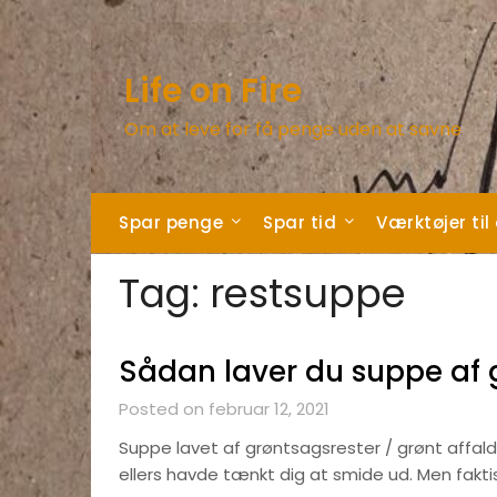
Skip
to
content
Life on Fire
Om at leve for få penge uden at savne
Spar penge
Spar tid
Værktøjer til
Tag:
restsuppe
Sådan laver du suppe af g
Posted on februar 12, 2021
Suppe lavet af grøntsagsrester / grønt affald
ellers havde tænkt dig at smide ud. Men fakti