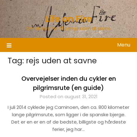
Skip
to
Life on Fire
content
Om at leve for få penge uden at savne
Menu
Tag:
rejs uden at savne
Overvejelser inden du cykler en
pilgrimsrute (en guide)
Posted on august 31, 2021
I juli 2014 cyklede jeg Caminoen, den ca. 800 kilometer
lange pilgrimsrute, som ligger i de spanske bjerge.
Det er en er en af de bedste, billigste og hårdeste
ferier, jeg har…