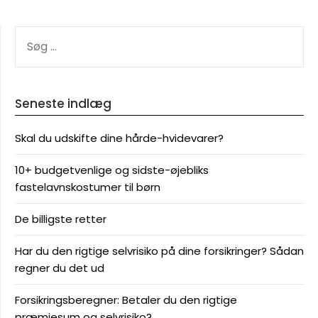
SØG
EFTER:
Seneste indlæg
Skal du udskifte dine hårde-hvidevarer?
10+ budgetvenlige og sidste-øjebliks
fastelavnskostumer til børn
De billigste retter
Har du den rigtige selvrisiko på dine forsikringer? Sådan
regner du det ud
Forsikringsberegner: Betaler du den rigtige
præmiesum og selvrisiko?