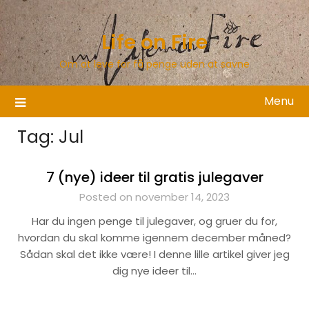
Skip
to
Life on Fire
content
Om at leve for få penge uden at savne
Menu
Tag:
Jul
7 (nye) ideer til gratis julegaver
Posted on november 14, 2023
Har du ingen penge til julegaver, og gruer du for,
hvordan du skal komme igennem december måned?
Sådan skal det ikke være! I denne lille artikel giver jeg
dig nye ideer til…