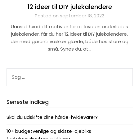
12 ideer til DIY julekalendere
Posted on september 18, 2022
Uanset hvad dit motiv er for at lave en anderledes
julekalender, får du her 12 ideer til DIY julekalendere,
der med garanti vækker glæde, både hos store og
små. Synes du, at…
SØG
EFTER:
Seneste indlæg
Skal du udskifte dine hårde-hvidevarer?
10+ budgetvenlige og sidste-øjebliks
fastelavnskostumer til børn