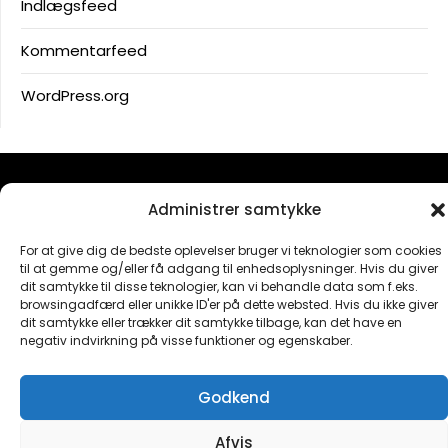
Indlægsfeed
Kommentarfeed
WordPress.org
Administrer samtykke
Forskellen ligger i detaljen
For at give dig de bedste oplevelser bruger vi teknologier som cookies
til at gemme og/eller få adgang til enhedsoplysninger. Hvis du giver
dit samtykke til disse teknologier, kan vi behandle data som f.eks.
browsingadfærd eller unikke ID'er på dette websted. Hvis du ikke giver
Facebook
dit samtykke eller trækker dit samtykke tilbage, kan det have en
negativ indvirkning på visse funktioner og egenskaber.
Godkend
©2026 Life on Fire
| Design:
Newspaperly WordPress
Afvis