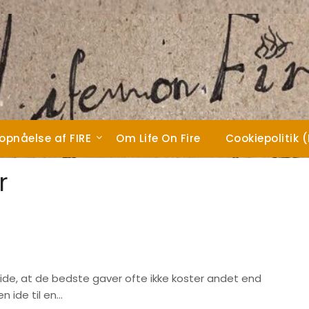
 opnåelse af FIRE
Om Life On Fire
Cookiepolitik 
r
t vide, at de bedste gaver ofte ikke koster andet end
n ide til en…