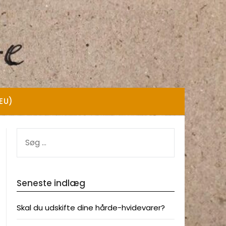
(EU)
SØG
EFTER:
Seneste indlæg
Skal du udskifte dine hårde-hvidevarer?