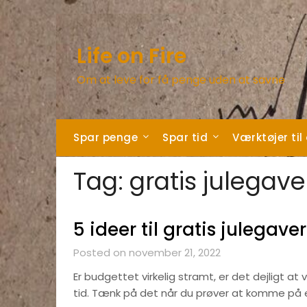
Skip
to
content
Life on Fire
Om at leve for få penge uden at savne
Spar penge
Spar tid
Værktøjer til
Tag:
gratis julegave
5 ideer til gratis julegaver
Posted on november 21, 2022
Er budgettet virkelig stramt, er det dejligt a
tid. Tænk på det når du prøver at komme på e