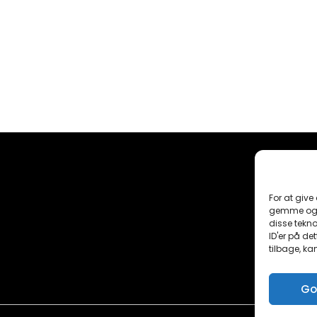
For at give
gemme og/e
disse tekno
ID'er på de
tilbage, ka
Go