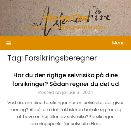
Skip
to
Life on Fire
content
Om at leve for få penge uden at savne
Menu
Tag:
Forsikringsberegner
Har du den rigtige selvrisiko på dine
forsikringer? Sådan regner du det ud
Posted on januar 31, 2024
Ved du, om dine forsikringer har en selvrisiko, der giver
mening? Altså, om det faktisk kan betale sig for dig
at have en høj eller lav selvrisiko? Forsikringer:
skæringspunkt for selvrisiko Har…