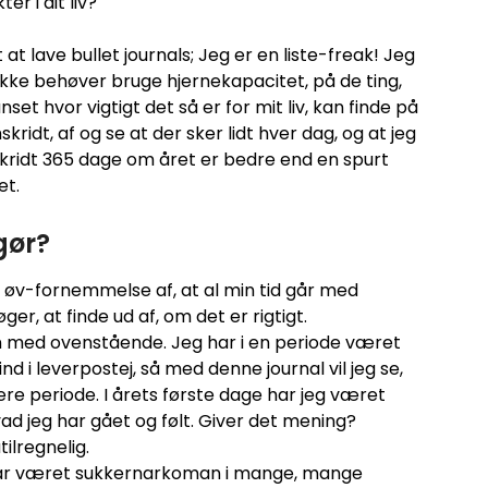
er i dit liv?
at lave bullet journals; Jeg er en liste-freak! Jeg
eg ikke behøver bruge hjernekapacitet, på de ting,
set hvor vigtigt det så er for mit liv, kan finde på
ridt, af og se at der sker lidt hver dag, og at jeg
kridt 365 dage om året er bedre end en spurt
et.
gør?
n øv-fornemmelse af, at al min tid går med
er, at finde ud af, om det er rigtigt.
ed ovenstående. Jeg har i en periode været
nd i leverpostej, så med denne journal vil jeg se,
e periode. I årets første dage har jeg været
ad jeg har gået og følt. Giver det mening?
ilregnelig.
har været sukkernarkoman i mange, mange