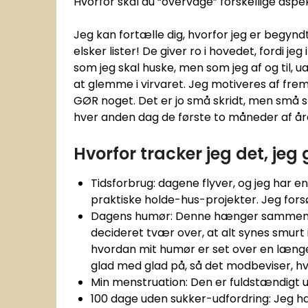
Hvorfor skal du “overvåge” forskellige aspekt
Jeg kan fortælle dig, hvorfor jeg er begyndt 
elsker lister! De giver ro i hovedet, fordi j
som jeg skal huske, men som jeg af og til, uan
at glemme i virvaret. Jeg motiveres af fremsk
GØR noget. Det er jo små skridt, men små s
hver anden dag de første to måneder af år
Hvorfor tracker jeg det, jeg 
Tidsforbrug: dagene flyver, og jeg har e
praktiske holde-hus-projekter. Jeg forsøg
Dagens humør: Denne hænger sammen m
decideret tvær over, at alt synes smurt i
hvordan mit humør er set over en længer
glad med glad på, så det modbeviser, hv
Min menstruation: Den er fuldstændigt ut
100 dage uden sukker-udfordring: Jeg 