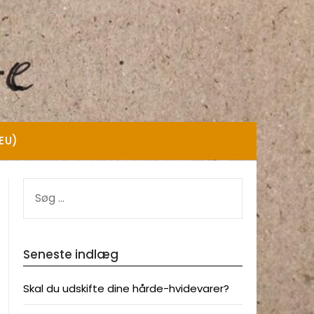
(EU)
SØG
EFTER:
Seneste indlæg
Skal du udskifte dine hårde-hvidevarer?