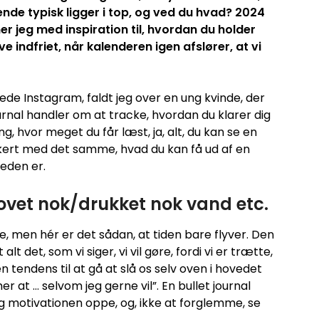
nde typisk ligger i top, og ved du hvad? 2024
r jeg med inspiration til, hvordan du holder
e indfriet, når kalenderen igen afslører, at vi
ede Instagram, faldt jeg over en ung kvinde, der
ournal handler om at tracke, hvordan du klarer dig
ng, hvor meget du får læst, ja, alt, du kan se en
ikkert med det samme, hvad du kan få ud af en
heden er.
ovet nok/drukket nok vand etc.
, men hér er det sådan, at tiden bare flyver. Den
lt det, som vi siger, vi vil gøre, fordi vi er trætte,
n tendens til at gå at slå os selv oven i hovedet
r at … selvom jeg gerne vil”. En bullet journal
g motivationen oppe, og, ikke at forglemme, se