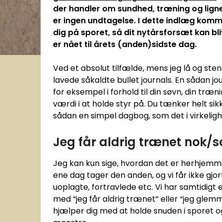
der handler om sundhed, træning og ligne
er ingen undtagelse. I dette indlæg komme
dig på sporet, så dit nytårsforsæt kan bliv
er nået til årets (anden)sidste dag.
Ved et absolut tilfælde, mens jeg lå og sten
lavede såkaldte bullet journals. En sådan j
for eksempel i forhold til din søvn, din træni
værdi i at holde styr på. Du tænker helt s
sådan en simpel dagbog, som det i virkelig
Jeg får aldrig trænet nok/s
Jeg kan kun sige, hvordan det er herhjemme
ene dag tager den anden, og vi får ikke gjort a
uoplagte, fortravlede etc. Vi har samtidigt e
med “jeg får aldrig trænet” eller “jeg glemme
hjælper dig med at holde snuden i sporet o