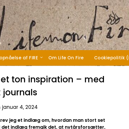
 opnåelse af FIRE
Om Life On Fire
Cookiepolitik 
g et ton inspiration – med
t journals
 januar 4, 2024
krev jeg et indlæg om, hvordan man stort set
 I det indlæg fremgik det, at nytårsforsætter,