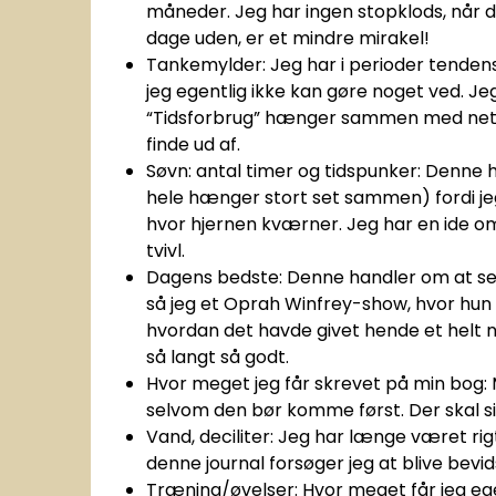
måneder. Jeg har ingen stopklods, når de
dage uden, er et mindre mirakel!
Tankemylder: Jeg har i perioder tendens
jeg egentlig ikke kan gøre noget ved. J
“Tidsforbrug” hænger sammen med netop 
finde ud af.
Søvn: antal timer og tidspunker: Denn
hele hænger stort set sammen) fordi jeg
hvor hjernen kværner. Jeg har en ide om, a
tvivl.
Dagens bedste: Denne handler om at se d
så jeg et Oprah Winfrey-show, hvor hun
hvordan det havde givet hende et helt nyt
så langt så godt.
Hvor meget jeg får skrevet på min bog:
selvom den bør komme først. Der skal s
Vand, deciliter: Jeg har længe været rigt
denne journal forsøger jeg at blive bev
Træning/øvelser: Hvor meget får jeg e