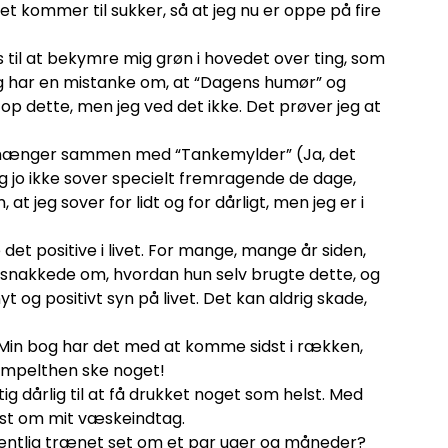
t kommer til sukker, så at jeg nu er oppe på fire
 til at bekymre mig grøn i hovedet over ting, som
eg har en mistanke om, at “Dagens humør” og
dette, men jeg ved det ikke. Det prøver jeg at
e hænger sammen med “Tankemylder” (Ja, det
 jo ikke sover specielt fremragende de dage,
t jeg sover for lidt og for dårligt, men jeg er i
et positive i livet. For mange, mange år siden,
 snakkede om, hvordan hun selv brugte dette, og
 og positivt syn på livet. Det kan aldrig skade,
 Min bog har det med at komme sidst i rækken,
impelthen ske noget!
ig dårlig til at få drukket noget som helst. Med
idst om mit væskeindtag.
gentlig trænet set om et par uger og måneder?