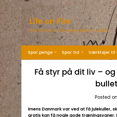
Skip
to
content
Life on Fire
Om at leve for få penge uden at savne
Spar penge
Spar tid
Værktøjer til
Få styr på dit liv – o
bulle
Posted on
Imens Danmark var ved at få julekuller, s
gratis kan få nogle gode trænings
vaner
.