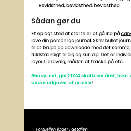
Bevidsthed, bevidsthed, bevidsthed.
Sådan gør du
Et oplagt sted at starte er at gå ind på
can
lave din personlige journal. Skriv bullet jour
til at bruge og downloade med det samme, e
fuldstændigt til dig og kun dig. Det er indivi
layout, ordvalg, måden at tracke på etc.
Ready, set, go! 2024 skal blive året, hvo
bedre udgaver af
os selv
!
Forskellen ligger i detaljen